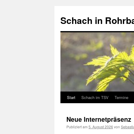
Schach in Rohrb
Start
Schach im TSV
Termine
Springe
zum
Neue Internetpräsenz
Inhalt
Publiziert am
5. August 2026
von
Sebasti