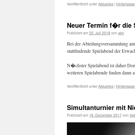
Veröffentlicht unter
Aktuelles
|
Hinterlass
Neuer Termin f�r die 
Publiziert am
25. Juli 2018
von
akn
Bei der Abteilungsversammlung am 
stattfindende Spielabend der Erwac
N�chster Spielabend ist daher Don
weiteren Spielabende finden dann a
Veröffentlicht unter
Aktuelles
|
Hinterlass
Simultanturnier mit N
Publiziert am
18. Dezember 2017
von
Se