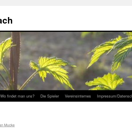
ach
Wo findet man uns?
Die Spieler
Vereinsinternes
Impressum/Datensc
an Mucke