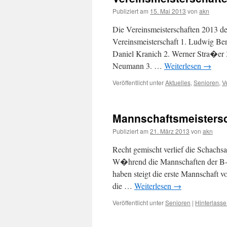
Publiziert am
15. Mai 2013
von
akn
Die Vereinsmeisterschaften 2013 d
Vereinsmeisterschaft 1. Ludwig Ber
Daniel Kranich 2. Werner Stra�er 
Neumann 3. …
Weiterlesen
→
Veröffentlicht unter
Aktuelles
,
Senioren
,
V
Mannschaftsmeistersc
Publiziert am
21. März 2013
von
akn
Recht gemischt verlief die Schach
W�hrend die Mannschaften der B-K
haben steigt die erste Mannschaft 
die …
Weiterlesen
→
Veröffentlicht unter
Senioren
|
Hinterlass