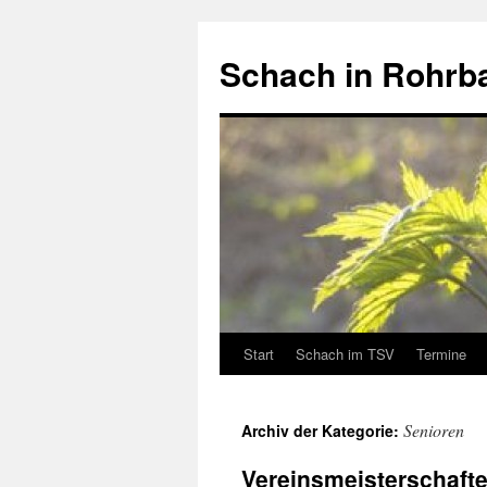
Schach in Rohrb
Start
Schach im TSV
Termine
Springe
zum
Senioren
Archiv der Kategorie:
Inhalt
Vereinsmeisterschaft