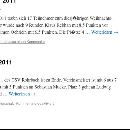
r 2011
n
11 trafen sich 17 Teilnehmer zum diesj�hrigen Weihnachts-
ger wurde nach 9 Runden Klaus Rebhan mit 8,5 Punkten vor
Simon Oehrlein mit 6,5 Punkten. Die Pl�tze 4 …
Weiterlesen
→
interlasse einen Kommentar
2011
11 des TSV Rohrbach ist zu Ende. Vereinsmeister ist mit 6 aus 7
t mit 5 Punkten an Sebastian Mucke. Platz 3 geht an Ludwig
und …
Weiterlesen
→
für
terschaft
|
Kommentare deaktiviert
Vereinsmeisterschaft
2011