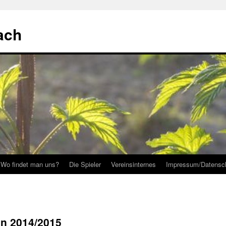
ach
Wo findet man uns?
Die Spieler
Vereinsinternes
Impressum/Datensc
en 2014/2015